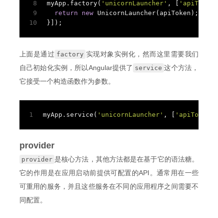
8
myApp.factory(
'unicornLauncher'
, [
'apiToken'
9
return
new
 UnicornLauncher(apiToken);
10
}]);
上面是通过
实现对象实例化，然而这里需要我们
factory
自己初始化实例，所以Angular提供了
这个方法，
service
它接受一个构造函数作为参数。
1
myApp.service(
'unicornLauncher'
, [
'apiToken'
,
provider
是核心方法，其他方法都是在基于它的语法糖。
provider
它的作用是在应用启动前提供可配置的API。通常用在一些
可重用的服务，并且这些服务在不同的应用程序之间需要不
同配置。