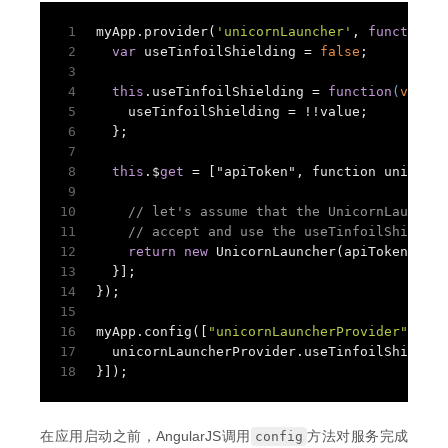
1
myApp.provider(
'unicornLauncher'
, 
function
U
2
var
 useTinfoilShielding = 
false
;
3
4
this
.useTinfoilShielding = 
function
(
value
)
5
    useTinfoilShielding = !!value;
6
  };
7
8
this
.$
get
 = ["apiToken", function unicornL
9
10
// let's assume that the UnicornLauncher
11
// accept and use the useTinfoilShieldin
12
return
new
 UnicornLauncher(apiToken, use
13
  }];
14
});
15
16
myApp.config([
"unicornLauncherProvider"
, 
fun
17
  unicornLauncherProvider.useTinfoilShieldin
18
}]);
在应用启动之前，AngularJS调用
方法对服务完成
config