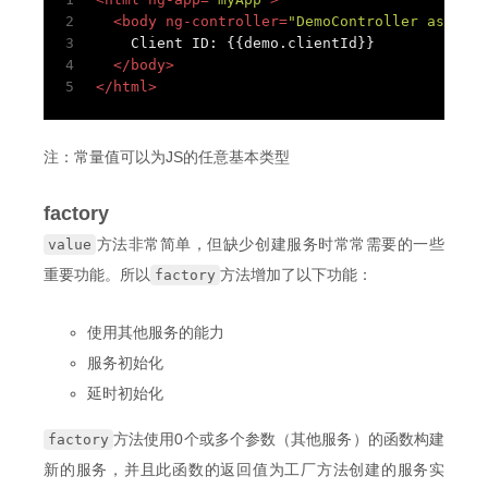
2
<
body
ng-controller
=
"DemoController as demo
3
    Client ID: {{demo.clientId}}
4
</
body
>
5
</
html
>
注：常量值可以为JS的任意基本类型
factory
方法非常简单，但缺少创建服务时常常需要的一些
value
重要功能。所以
方法增加了以下功能：
factory
使用其他服务的能力
服务初始化
延时初始化
方法使用0个或多个参数（其他服务）的函数构建
factory
新的服务，并且此函数的返回值为工厂方法创建的服务实