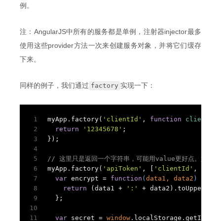
例。
注：AngularJS中所有的服务都是单例，注射器injector最多
使用这些provider方法一次来创建服务对象，并将它们缓存
下来。
同样的例子，我们通过
实现一下：
factory
1
myApp.factory(
'clientId'
, 
function
clientIdF
2
return
'12345678'
;
3
});
4
5
// 这里只是返回一个字符串，可能用value更好点。如果
6
myApp.factory(
'apiToken'
, [
'clientId'
, 
funct
7
var
 encrypt = 
function
(
data1, data2
) 
{
8
return
 (data1 + 
':'
 + data2).toUpperCase
9
  };
10
11
var
 secret = 
window
.localStorage.getItem(
'