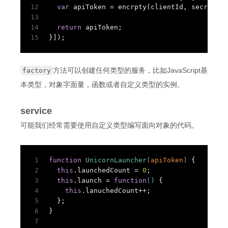
12
var
 apiToken = encrpty(clientId, secret);
13
14
return
 apiToken;
15
}]);
方法可以创建任何类型的服务，比如JavaScript基
factory
本类型，对象字面量，函数或者自定义类型的实例。
service
可能我们经常需要使用自定义类型编写面向对象的代码。
1
function
UnicornLauncher
(
apiToken
) 
{
2
this
.launchedCount = 
0
;
3
this
.launch = 
function
(
) 
{
4
this
.lanuchedCount++;
5
  };
6
}
7